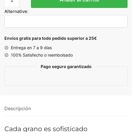
Añadir al carrito
Piel
Granulada
Alternative:
Negro
cantidad
Envíos gratis para todo pedido superior a 25€
Entrega en 7 a 9 días
100% Satisfecho o reembolsado
Pago seguro garantizado
Descripción
Cada grano es sofisticado