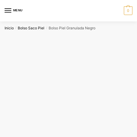
Skip
Skip
to
to
MENU
0
navigation
content
Inicio
Bolso Saco Piel
Bolso Piel Granulada Negro
/
/