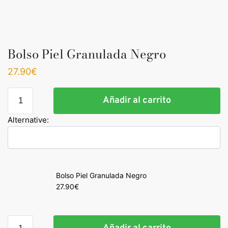
Bolso Piel Granulada Negro
27.90
€
Bolso
Añadir al carrito
Piel
Granulada
Alternative:
Negro
cantidad
Bolso Piel Granulada Negro
27.90
€
Bolso