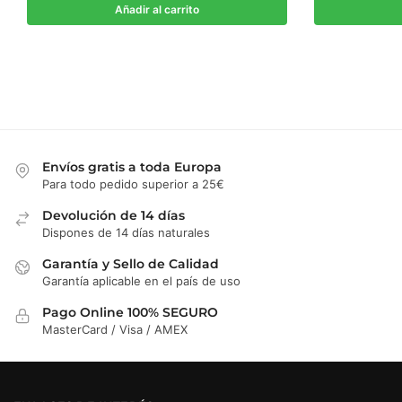
original
actual
original
a
Añadir al carrito
era:
es:
era:
e
64.80€.
49.90€.
85.90€.
6
Envíos gratis a toda Europa
Para todo pedido superior a 25€
Devolución de 14 días
Dispones de 14 días naturales
Garantía y Sello de Calidad
Garantía aplicable en el país de uso
Pago Online 100% SEGURO
MasterCard / Visa / AMEX