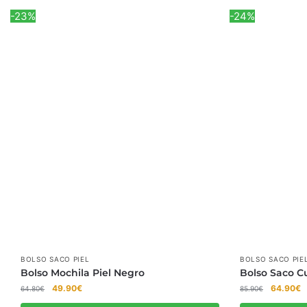
-23%
-24%
BOLSO SACO PIEL
BOLSO SACO PIE
Bolso Mochila Piel Negro
Bolso Saco C
El
El
El
El
49.90
€
64.90
€
64.80
€
85.90
€
precio
precio
precio
p